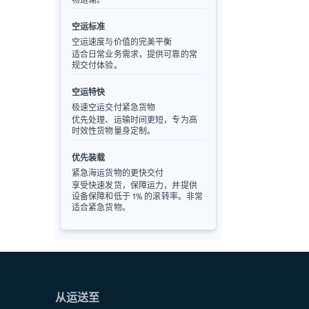
空运标准
空运速度与价值的完美平衡
适合日常业务需求，提供可靠的常
规交付体验。
空运特快
极速空运交付紧急货物
优先处理、运输时间更短，专为高
时效性货物量身定制。
优先装载
紧急海运货物的更快交付
享受快速发货，保障运力，并提供
设备保障和低于 1% 的滚转率。非常
适合紧急货物。
从运送至