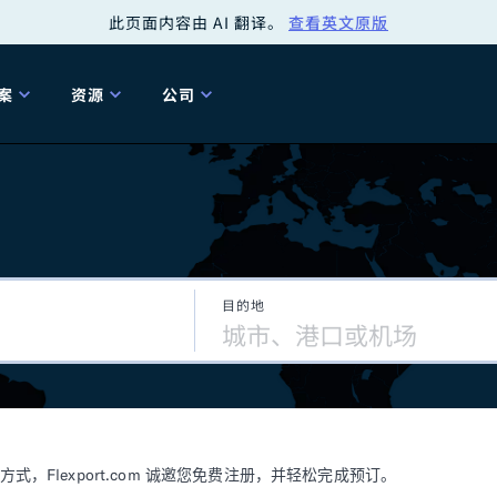
此页面内容由 AI 翻译。
查看英文原版
案
资源
公司
关
工具
关于我们
海关清关
贸易咨询
Tariff Simulator
关
Flexport.org
6 冬季版本
2025 秋季发布
Tariff Simulator
关税退款
Flexport Rate
Fle
全球网络
Explorer
目的地
5 冬季版本
关税退税
合规审计
审核您的报关行
洞察
商品归类
控您的货运全局
博客
网
服务套件
Flexport 平台
电子指南
海运
空运
Flexport.com 诚邀您免费注册，并轻松完成预订。
资源
Flexport Control