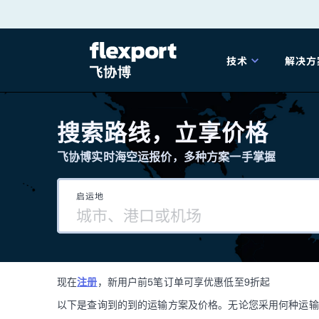
跳
转
技术
解决方
至
产品发布
海
内
搜索路线，立享价格
容
飞协博实时海空运报价，多种方案一手掌握
202
启运地
202
技术解决方案
掌
现在
注册
，新用户前5笔订单可享优惠低至9折起
海关
以下是查询到的到的运输方案及价格。无论您采用何种运输方式，