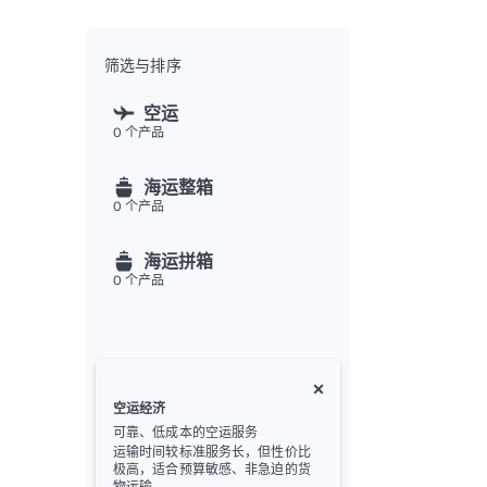
全渠
Flex
Inte
筛选与排序
开发者
空运
0
个产品
Deve
FU
海运整箱
API
0
个产品
常见
金
海运拼箱
0
个产品
空运经济
可靠、低成本的空运服务
运输时间较标准服务长，但性价比
极高，适合预算敏感、非急迫的货
物运输。