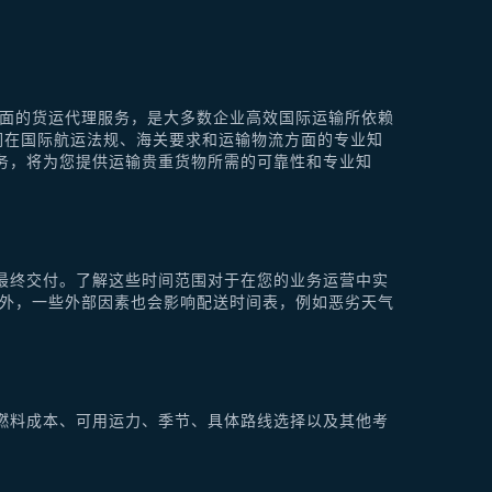
供全面的货运代理服务，是大多数企业高效国际运输所依赖
他们在国际航运法规、海关要求和运输物流方面的专业知
理服务，将为您提供运输贵重货物所需的可靠性和专业知
最终交付。了解这些时间范围对于在您的业务运营中实
此外，一些外部因素也会影响配送时间表，例如恶劣天气
燃料成本、可用运力、季节、具体路线选择以及其他考