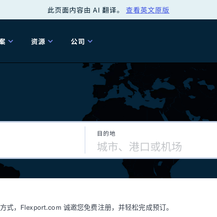
此页面内容由 AI 翻译。
查看英文原版
案
资源
公司
关
工具
关于我们
海关清关
贸易咨询
Tariff Simulator
关
Flexport.org
6 冬季版本
2025 秋季发布
Tariff Simulator
关税退款
Flexport Rate
Fle
全球网络
Explorer
目的地
5 冬季版本
关税退税
合规审计
审核您的报关行
洞察
商品归类
控您的货运全局
博客
网
服务套件
Flexport 平台
电子指南
海运
空运
Flexport.com 诚邀您免费注册，并轻松完成预订。
资源
Flexport Control