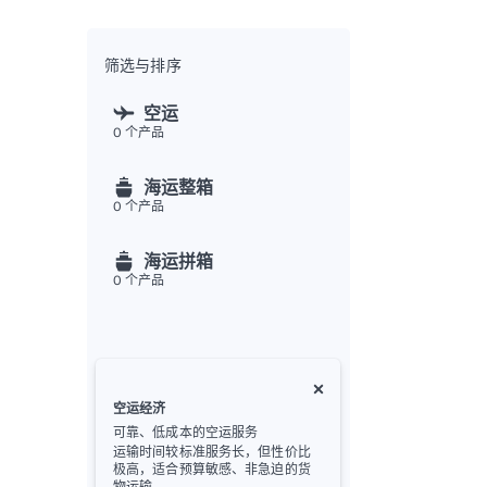
全渠
Flex
Inte
筛选与排序
开发者
空运
0
个产品
Deve
FU
海运整箱
API
0
个产品
常见
金
海运拼箱
0
个产品
空运经济
可靠、低成本的空运服务
运输时间较标准服务长，但性价比
极高，适合预算敏感、非急迫的货
物运输。