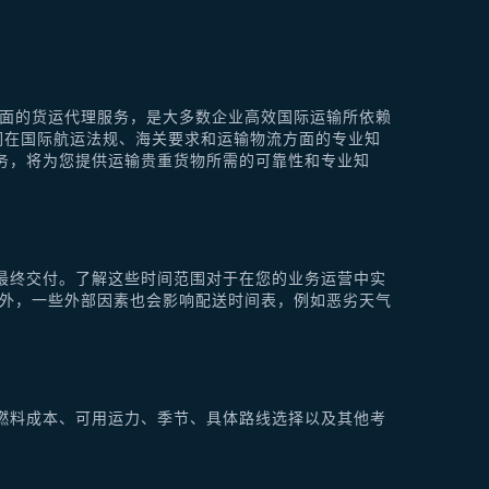
供全面的货运代理服务，是大多数企业高效国际运输所依赖
他们在国际航运法规、海关要求和运输物流方面的专业知
理服务，将为您提供运输贵重货物所需的可靠性和专业知
最终交付。了解这些时间范围对于在您的业务运营中实
此外，一些外部因素也会影响配送时间表，例如恶劣天气
燃料成本、可用运力、季节、具体路线选择以及其他考