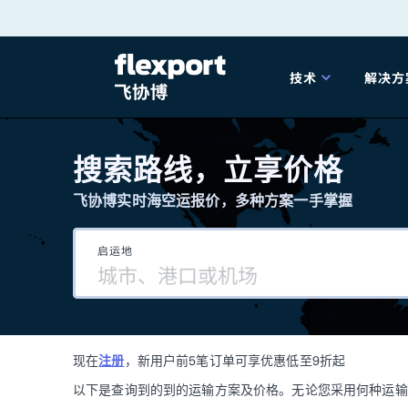
跳
转
技术
解决方
至
产品发布
海
内
搜索路线，立享价格
容
飞协博实时海空运报价，多种方案一手掌握
202
启运地
202
技术解决方案
掌
现在
注册
，新用户前5笔订单可享优惠低至9折起
海关
以下是查询到的到的运输方案及价格。无论您采用何种运输方式，