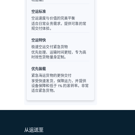
空运标准
空运速度与价值的完美平衡
适合日常业务需求，提供可靠的常
规交付体验。
空运特快
极速空运交付紧急货物
优先处理、运输时间更短，专为高
时效性货物量身定制。
优先装载
紧急海运货物的更快交付
享受快速发货，保障运力，并提供
设备保障和低于 1% 的滚转率。非常
适合紧急货物。
从运送至