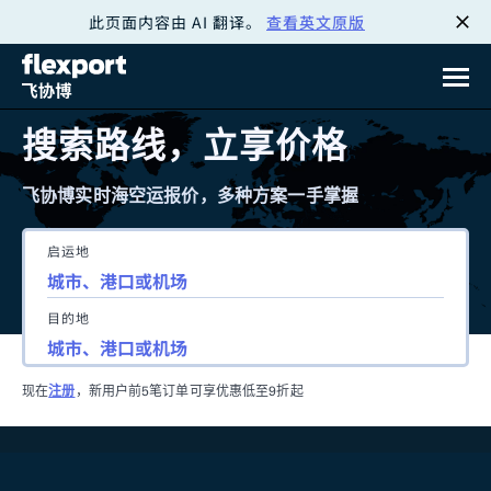
此页面内容由 AI 翻译。
查看英文原版
跳
转
至
搜索路线，立享价格
内
飞协博实时海空运报价，多种方案一手掌握
容
启运地
目的地
现在
注册
，新用户前5笔订单可享优惠低至9折起