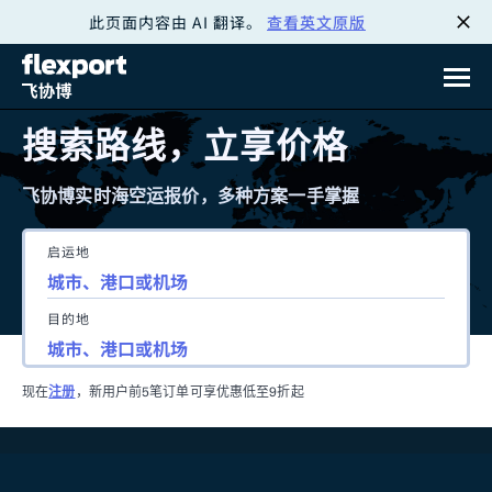
此页面内容由 AI 翻译。
查看英文原版
跳
转
至
搜索路线，立享价格
内
飞协博实时海空运报价，多种方案一手掌握
容
启运地
目的地
现在
注册
，新用户前5笔订单可享优惠低至9折起