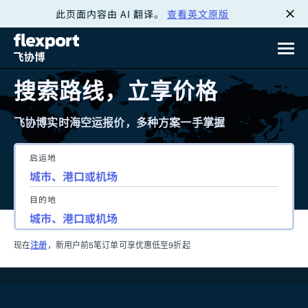
此页面内容由 AI 翻译。
查看英文原版
跳
转
至
搜索路线，立享价格
内
飞协博实时海空运报价，多种方案一手掌握
容
启运地
目的地
现在
注册
，新用户前5笔订单可享优惠低至9折起