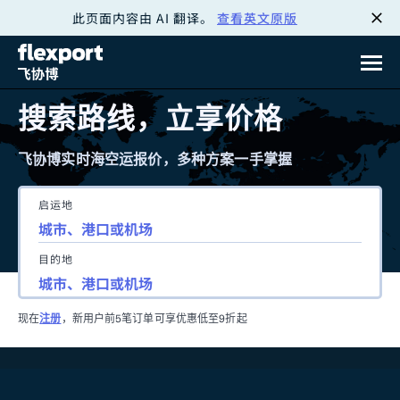
此页面内容由 AI 翻译。
查看英文原版
跳
转
至
搜索路线，立享价格
内
飞协博实时海空运报价，多种方案一手掌握
容
启运地
目的地
现在
注册
，新用户前5笔订单可享优惠低至9折起