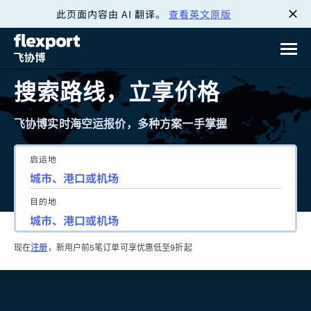
此页面内容由 AI 翻译。
查看英文原版
跳
转
至
搜索路线，立享价格
内
飞协博实时海空运报价，多种方案一手掌握
容
启运地
目的地
现在
注册
，新用户前5笔订单可享优惠低至9折起