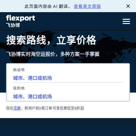
此页面内容由 AI 翻译。
查看英文原版
跳
转
至
搜索路线，立享价格
内
飞协博实时海空运报价，多种方案一手掌握
容
启运地
目的地
现在
注册
，新用户前5笔订单可享优惠低至9折起