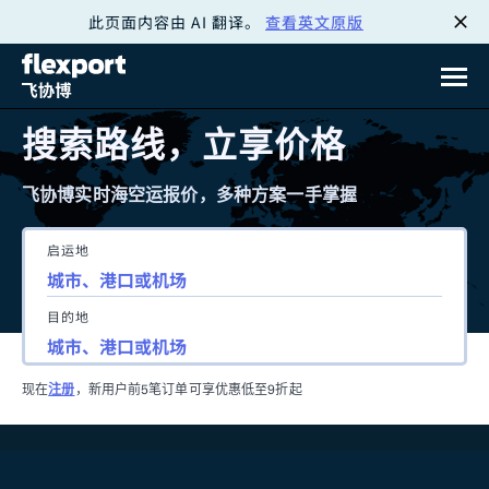
此页面内容由 AI 翻译。
查看英文原版
跳
转
至
搜索路线，立享价格
内
飞协博实时海空运报价，多种方案一手掌握
容
启运地
目的地
现在
注册
，新用户前5笔订单可享优惠低至9折起