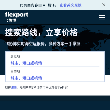
此页面内容由 AI 翻译。
查看英文原版
跳
转
至
搜索路线，立享价格
内
飞协博实时海空运报价，多种方案一手掌握
容
启运地
目的地
现在
注册
，新用户前5笔订单可享优惠低至9折起