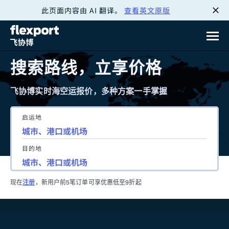
此页面内容由 AI 翻译。
查看英文原版
跳
转
至
搜索路线，立享价格
内
飞协博实时海空运报价，多种方案一手掌握
容
启运地
目的地
现在
注册
，新用户前5笔订单可享优惠低至9折起