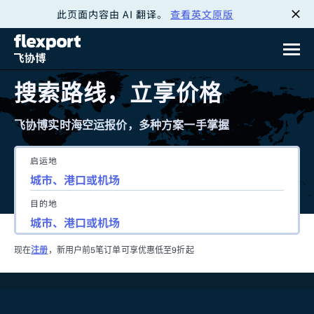
此页面内容由 AI 翻译。
查看英文原版
跳
转
至
搜索路线，立享价格
内
飞协博实时海空运报价，多种方案一手掌握
容
启运地
目的地
现在
注册
，新用户前5笔订单可享优惠低至9折起