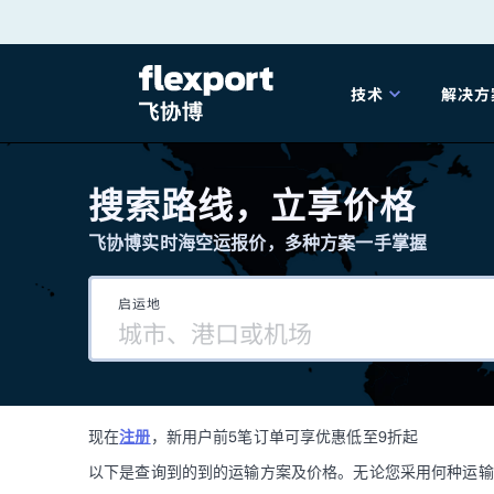
跳
转
技术
解决方
至
产品发布
海
内
搜索路线，立享价格
容
飞协博实时海空运报价，多种方案一手掌握
202
启运地
202
技术解决方案
掌
现在
注册
，新用户前5笔订单可享优惠低至9折起
海关
以下是查询到的到的运输方案及价格。无论您采用何种运输方式，