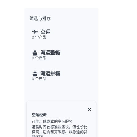
全渠
Flex
Inte
筛选与排序
开发者
空运
0
个产品
Deve
FU
海运整箱
API
0
个产品
常见
金
海运拼箱
0
个产品
空运经济
可靠、低成本的空运服务
运输时间较标准服务长，但性价比
极高，适合预算敏感、非急迫的货
物运输。