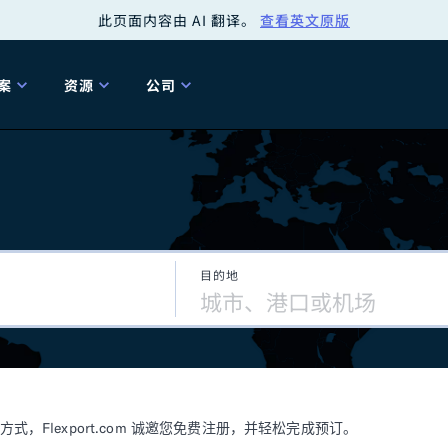
此页面内容由 AI 翻译。
查看英文原版
案
资源
公司
关
工具
关于我们
海关清关
贸易咨询
Tariff Simulator
关
Flexport.org
6 冬季版本
2025 秋季发布
Tariff Simulator
关税退款
Flexport Rate
Fle
全球网络
Explorer
目的地
5 冬季版本
关税退税
合规审计
审核您的报关行
洞察
商品归类
控您的货运全局
博客
网
服务套件
Flexport 平台
电子指南
海运
空运
Flexport.com 诚邀您免费注册，并轻松完成预订。
资源
Flexport Control