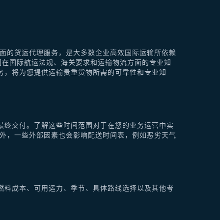
供全面的货运代理服务，是大多数企业高效国际运输所依赖
他们在国际航运法规、海关要求和运输物流方面的专业知
理服务，将为您提供运输贵重货物所需的可靠性和专业知
最终交付。了解这些时间范围对于在您的业务运营中实
此外，一些外部因素也会影响配送时间表，例如恶劣天气
燃料成本、可用运力、季节、具体路线选择以及其他考