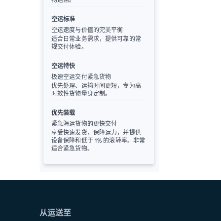
空运标准
空运速度与价值的完美平衡
适合日常业务需求，提供可靠的常
规交付体验。
空运特快
极速空运交付紧急货物
优先处理、运输时间更短，专为高
时效性货物量身定制。
优先装载
紧急海运货物的更快交付
享受快速发货，保障运力，并提供
设备保障和低于 1% 的滚转率。非常
适合紧急货物。
从运送至