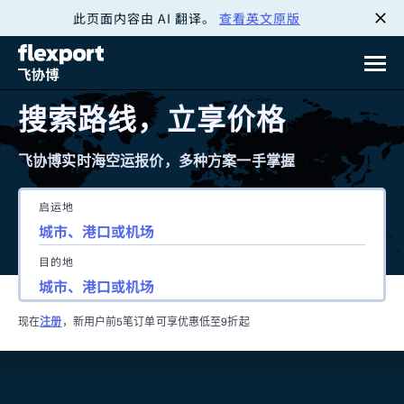
此页面内容由 AI 翻译。
查看英文原版
跳
转
至
搜索路线，立享价格
内
飞协博实时海空运报价，多种方案一手掌握
容
启运地
目的地
现在
注册
，新用户前5笔订单可享优惠低至9折起