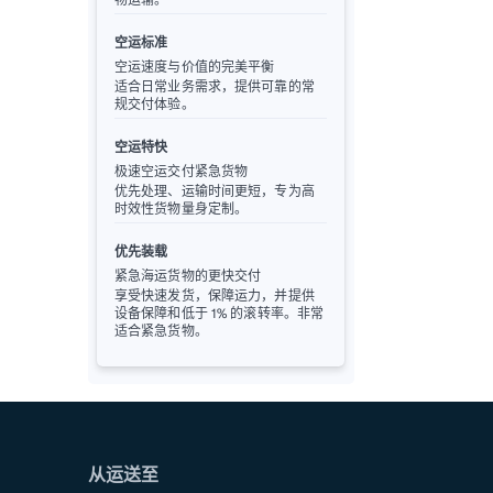
空运标准
空运速度与价值的完美平衡
适合日常业务需求，提供可靠的常
规交付体验。
空运特快
极速空运交付紧急货物
优先处理、运输时间更短，专为高
时效性货物量身定制。
优先装载
紧急海运货物的更快交付
享受快速发货，保障运力，并提供
设备保障和低于 1% 的滚转率。非常
适合紧急货物。
从运送至