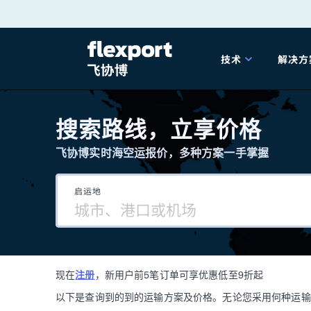
跳
转
技术
解决方
至
产品发布
海
内
搜索路线，立享价格
容
飞协博实时海空运报价，多种方案一手掌握
202
启运地
202
技术解决方案
掌
现在
注册
，新用户前5笔订单可享优惠低至9折起
海关
以下是查询到的到的运输方案及价格。无论您采用何种运输方式，