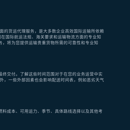
供全面的货运代理服务，是大多数企业高效国际运输所依赖
他们在国际航运法规、海关要求和运输物流方面的专业知
理服务，将为您提供运输贵重货物所需的可靠性和专业知
最终交付。了解这些时间范围对于在您的业务运营中实
此外，一些外部因素也会影响配送时间表，例如恶劣天气
燃料成本、可用运力、季节、具体路线选择以及其他考