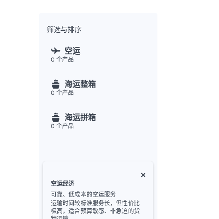
全渠
Flex
Inte
筛选与排序
开发者
空运
0
个产品
Deve
FU
海运整箱
API
0
个产品
常见
金
海运拼箱
0
个产品
空运经济
可靠、低成本的空运服务
运输时间较标准服务长，但性价比
极高，适合预算敏感、非急迫的货
物运输。