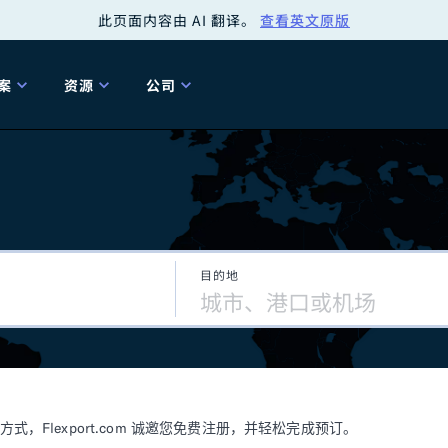
此页面内容由 AI 翻译。
查看英文原版
案
资源
公司
关
工具
关于我们
海关清关
贸易咨询
Tariff Simulator
关
Flexport.org
6 冬季版本
2025 秋季发布
Tariff Simulator
关税退款
Flexport Rate
Fle
全球网络
Explorer
目的地
5 冬季版本
关税退税
合规审计
审核您的报关行
洞察
商品归类
控您的货运全局
博客
网
服务套件
Flexport 平台
电子指南
海运
空运
Flexport.com 诚邀您免费注册，并轻松完成预订。
资源
Flexport Control