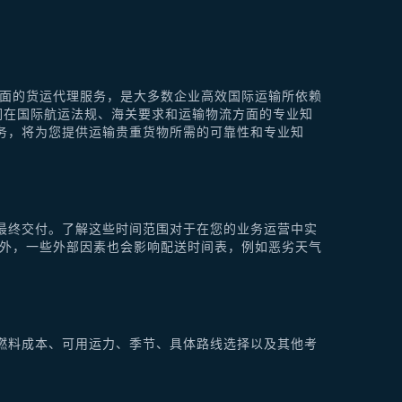
供全面的货运代理服务，是大多数企业高效国际运输所依赖
他们在国际航运法规、海关要求和运输物流方面的专业知
理服务，将为您提供运输贵重货物所需的可靠性和专业知
最终交付。了解这些时间范围对于在您的业务运营中实
此外，一些外部因素也会影响配送时间表，例如恶劣天气
燃料成本、可用运力、季节、具体路线选择以及其他考