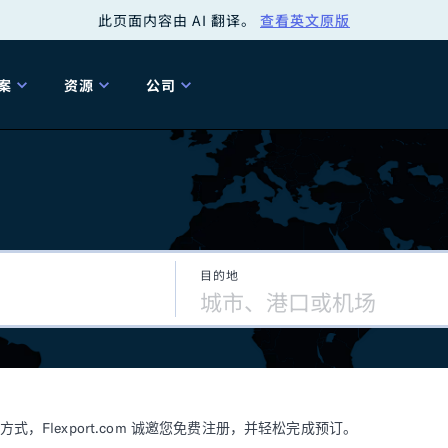
此页面内容由 AI 翻译。
查看英文原版
案
资源
公司
关
工具
关于我们
海关清关
贸易咨询
Tariff Simulator
关
Flexport.org
6 冬季版本
2025 秋季发布
Tariff Simulator
关税退款
Flexport Rate
Fle
全球网络
Explorer
目的地
5 冬季版本
关税退税
合规审计
审核您的报关行
洞察
商品归类
控您的货运全局
博客
网
服务套件
Flexport 平台
电子指南
海运
空运
Flexport.com 诚邀您免费注册，并轻松完成预订。
资源
Flexport Control