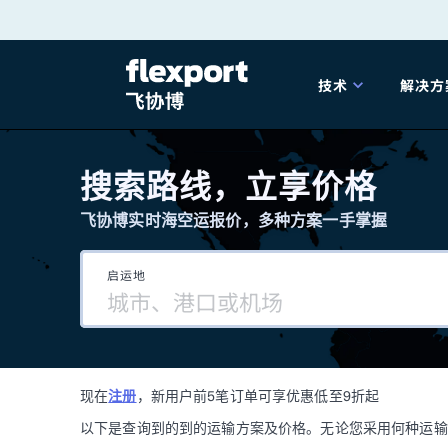
跳
转
技术
解决方
至
产品发布
海
内
搜索路线，立享价格
容
飞协博实时海空运报价，多种方案一手掌握
202
启运地
202
技术解决方案
掌
现在
注册
，新用户前5笔订单可享优惠低至9折起
海关
以下是查询到的到的运输方案及价格。无论您采用何种运输方式，