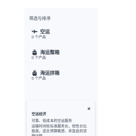
全渠
Flex
Inte
筛选与排序
开发者
空运
0
个产品
Deve
FU
海运整箱
API
0
个产品
常见
金
海运拼箱
0
个产品
空运经济
可靠、低成本的空运服务
运输时间较标准服务长，但性价比
极高，适合预算敏感、非急迫的货
物运输。