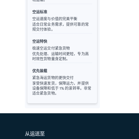
空运标准
空运速度与价值的完美平衡
适合日常业务需求，提供可靠的常
规交付体验。
空运特快
极速空运交付紧急货物
优先处理、运输时间更短，专为高
时效性货物量身定制。
优先装载
紧急海运货物的更快交付
享受快速发货，保障运力，并提供
设备保障和低于 1% 的滚转率。非常
适合紧急货物。
从运送至