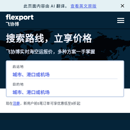
此页面内容由 AI 翻译。
查看英文原版
跳
转
至
搜索路线，立享价格
内
飞协博实时海空运报价，多种方案一手掌握
容
启运地
目的地
现在
注册
，新用户前5笔订单可享优惠低至9折起