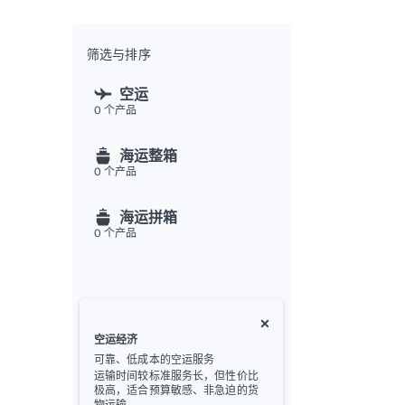
全渠
Flex
Inte
筛选与排序
开发者
空运
0
个产品
Deve
FU
海运整箱
API
0
个产品
常见
金
海运拼箱
0
个产品
空运经济
可靠、低成本的空运服务
运输时间较标准服务长，但性价比
极高，适合预算敏感、非急迫的货
物运输。