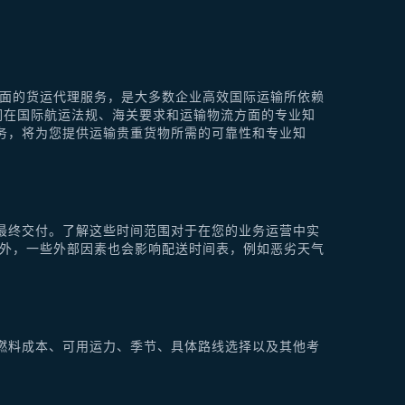
供全面的货运代理服务，是大多数企业高效国际运输所依赖
他们在国际航运法规、海关要求和运输物流方面的专业知
理服务，将为您提供运输贵重货物所需的可靠性和专业知
最终交付。了解这些时间范围对于在您的业务运营中实
此外，一些外部因素也会影响配送时间表，例如恶劣天气
燃料成本、可用运力、季节、具体路线选择以及其他考