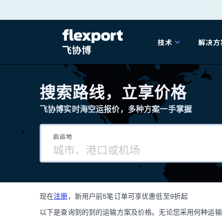
跳
转
技术
解决方
至
产品发布
海
内
搜索路线，立享价格
容
飞协博实时海空运报价，多种方案一手掌握
202
启运地
202
技术解决方案
掌
现在
注册
，新用户前5笔订单可享优惠低至9折起
海关
以下是查询到的到的运输方案及价格。无论您采用何种运输方式，