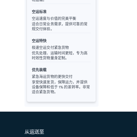
空运标准
空运速度与价值的完美平衡
适合日常业务需求，提供可靠的常
规交付体验。
空运特快
极速空运交付紧急货物
优先处理、运输时间更短，专为高
时效性货物量身定制。
优先装载
紧急海运货物的更快交付
享受快速发货，保障运力，并提供
设备保障和低于 1% 的滚转率。非常
适合紧急货物。
从运送至