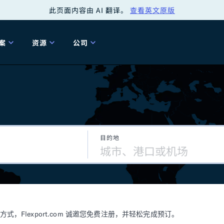
此页面内容由 AI 翻译。
查看英文原版
案
资源
公司
关
工具
关于我们
海关清关
贸易咨询
Tariff Simulator
关
Flexport.org
6 冬季版本
2025 秋季发布
Tariff Simulator
关税退款
Flexport Rate
Fle
全球网络
Explorer
目的地
5 冬季版本
关税退税
合规审计
审核您的报关行
洞察
商品归类
控您的货运全局
博客
网
服务套件
Flexport 平台
电子指南
海运
空运
Flexport.com 诚邀您免费注册，并轻松完成预订。
资源
Flexport Control