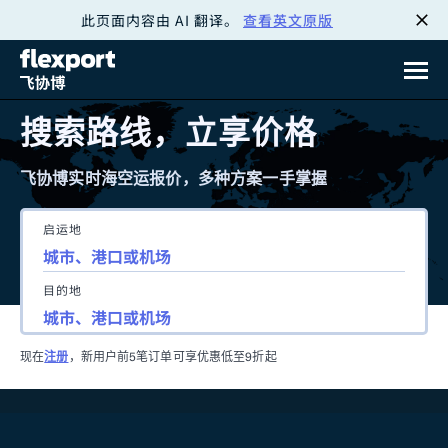
此页面内容由 AI 翻译。
查看英文原版
跳
转
至
搜索路线，立享价格
内
飞协博实时海空运报价，多种方案一手掌握
容
启运地
目的地
现在
注册
，新用户前5笔订单可享优惠低至9折起