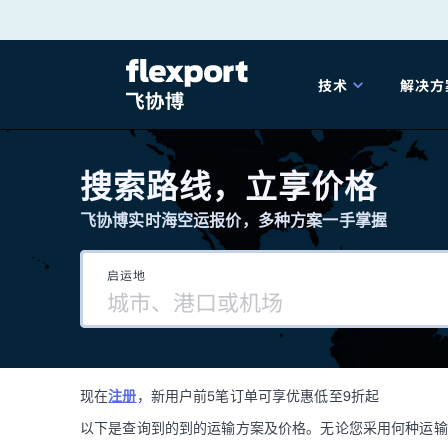
跳
转
技术
解决方
至
产品发布
海
内
搜索路线，立享价格
容
飞协博实时海空运报价，多种方案一手掌握
202
启运地
202
技术解决方案
掌
现在
注册
，新用户前5笔订单可享优惠低至9折起
海关
以下是查询到的到的运输方案及价格。无论您采用何种运输方式，