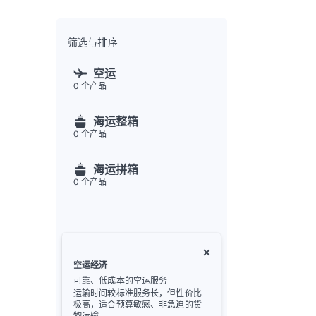
全渠
Flex
Inte
筛选与排序
开发者
空运
0
个产品
Deve
FU
海运整箱
API
0
个产品
常见
金
海运拼箱
0
个产品
空运经济
可靠、低成本的空运服务
运输时间较标准服务长，但性价比
极高，适合预算敏感、非急迫的货
物运输。