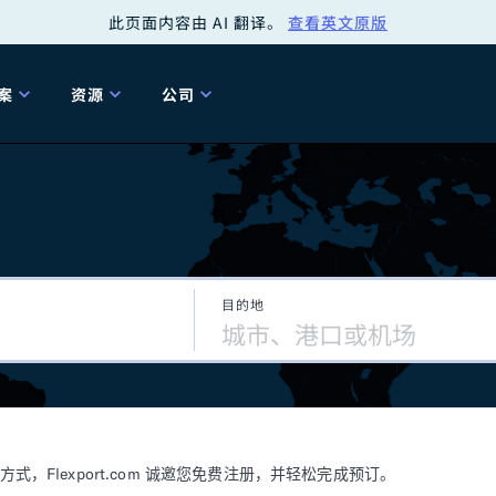
此页面内容由 AI 翻译。
查看英文原版
案
资源
公司
关
工具
关于我们
海关清关
贸易咨询
Tariff Simulator
关
Flexport.org
6 冬季版本
2025 秋季发布
Tariff Simulator
关税退款
Flexport Rate
Fle
全球网络
Explorer
目的地
5 冬季版本
关税退税
合规审计
审核您的报关行
洞察
商品归类
控您的货运全局
博客
网
服务套件
Flexport 平台
电子指南
海运
空运
Flexport.com 诚邀您免费注册，并轻松完成预订。
资源
Flexport Control