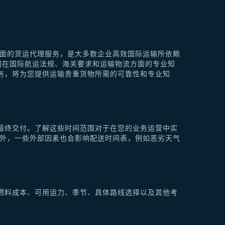
供全面的货运代理服务，是大多数企业高效国际运输所依赖
他们在国际航运法规、海关要求和运输物流方面的专业知
理服务，将为您提供运输贵重货物所需的可靠性和专业知
最终交付。了解这些时间范围对于在您的业务运营中实
此外，一些外部因素也会影响配送时间表，例如恶劣天气
燃料成本、可用运力、季节、具体路线选择以及其他考