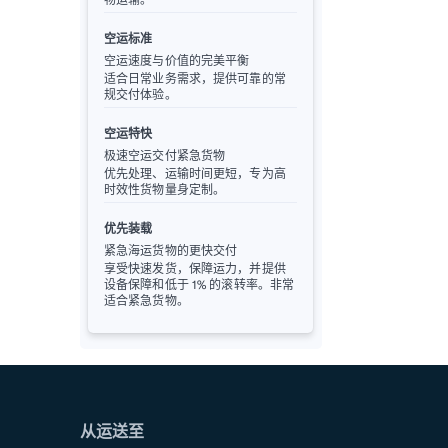
空运标准
空运速度与价值的完美平衡
适合日常业务需求，提供可靠的常
规交付体验。
空运特快
极速空运交付紧急货物
优先处理、运输时间更短，专为高
时效性货物量身定制。
优先装载
紧急海运货物的更快交付
享受快速发货，保障运力，并提供
设备保障和低于 1% 的滚转率。非常
适合紧急货物。
从运送至