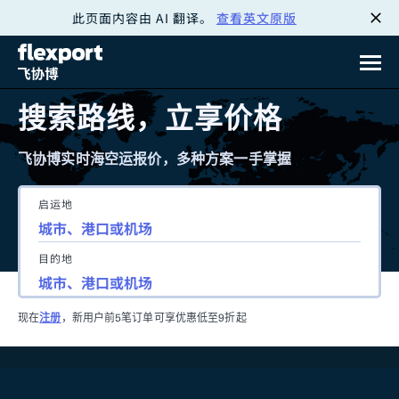
此页面内容由 AI 翻译。
查看英文原版
跳
转
至
搜索路线，立享价格
内
飞协博实时海空运报价，多种方案一手掌握
容
启运地
目的地
现在
注册
，新用户前5笔订单可享优惠低至9折起