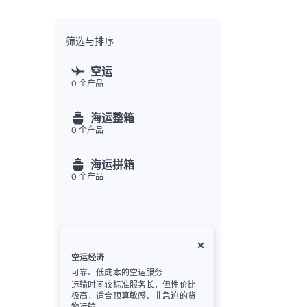
全渠
Flex
Inte
筛选与排序
开发者
空运
0
个产品
Deve
FU
海运整箱
API
0
个产品
常见
金
海运拼箱
0
个产品
空运经济
可靠、低成本的空运服务
运输时间较标准服务长，但性价比
极高，适合预算敏感、非急迫的货
物运输。