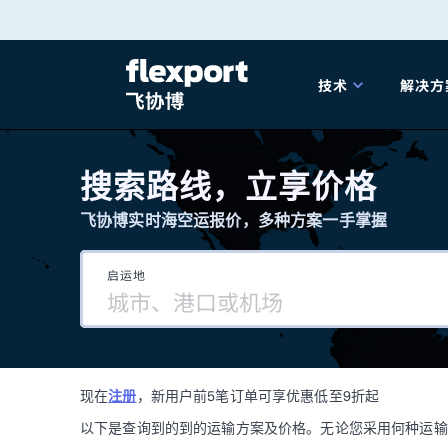
跳
转
技术
解决方
至
产品发布
海
内
搜索路线，立享价格
容
飞协博实时海空运报价，多种方案一手掌握
202
启运地
202
技术解决方案
掌
现在
注册
，新用户前5笔订单可享优惠低至9折起
海关
以下是查询到的到的运输方案及价格。无论您采用何种运输方式，