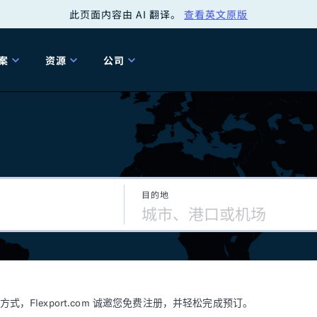
此页面内容由 AI 翻译。
查看英文原版
案
资源
公司
关
工具
关于我们
海关清关
贸易咨询
Tariff Simulator
关
Flexport.org
6 冬季版本
2025 秋季发布
Tariff Simulator
关税退款
Flexport Rate
Fle
全球网络
Explorer
目的地
5 冬季版本
关税退税
合规审计
审核您的报关行
洞察
商品归类
控您的货运全局
博客
网
服务套件
Flexport 平台
电子指南
海运
空运
Flexport.com 诚邀您免费注册，并轻松完成预订。
资源
Flexport Control