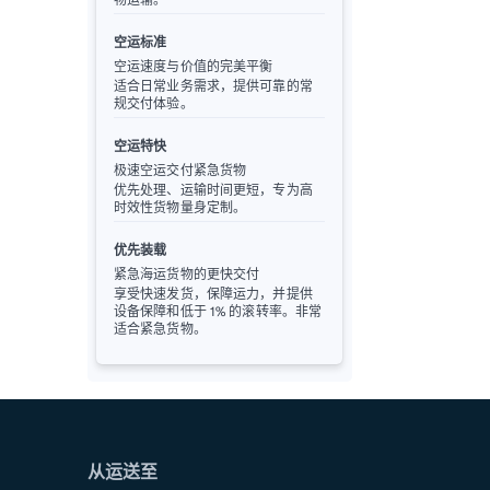
空运标准
空运速度与价值的完美平衡
适合日常业务需求，提供可靠的常
规交付体验。
空运特快
极速空运交付紧急货物
优先处理、运输时间更短，专为高
时效性货物量身定制。
优先装载
紧急海运货物的更快交付
享受快速发货，保障运力，并提供
设备保障和低于 1% 的滚转率。非常
适合紧急货物。
从运送至