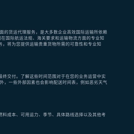
供全面的货运代理服务，是大多数企业高效国际运输所依赖
他们在国际航运法规、海关要求和运输物流方面的专业知
理服务，将为您提供运输贵重货物所需的可靠性和专业知
最终交付。了解这些时间范围对于在您的业务运营中实
此外，一些外部因素也会影响配送时间表，例如恶劣天气
燃料成本、可用运力、季节、具体路线选择以及其他考