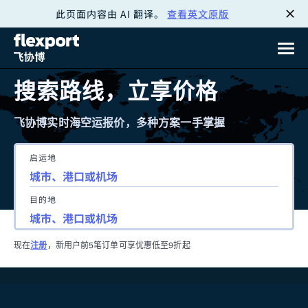
此页面内容由 AI 翻译。
查看英文原版
跳
转
至
搜索路线，立享价格
内
飞协博实时海空运报价，多种方案一手掌握
容
启运地
目的地
现在
注册
，新用户前5笔订单可享优惠低至9折起