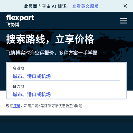
此页面内容由 AI 翻译。
查看英文原版
跳
转
至
搜索路线，立享价格
内
飞协博实时海空运报价，多种方案一手掌握
容
启运地
目的地
现在
注册
，新用户前5笔订单可享优惠低至9折起