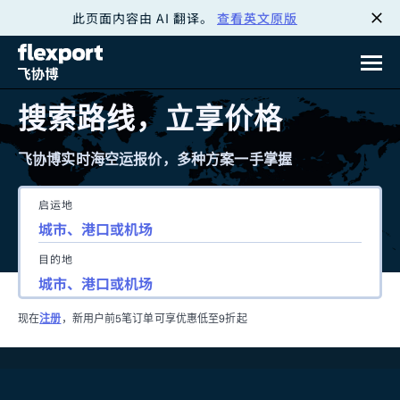
此页面内容由 AI 翻译。
查看英文原版
跳
转
至
搜索路线，立享价格
内
飞协博实时海空运报价，多种方案一手掌握
容
启运地
目的地
现在
注册
，新用户前5笔订单可享优惠低至9折起