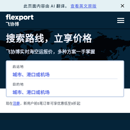
此页面内容由 AI 翻译。
查看英文原版
跳
转
至
搜索路线，立享价格
内
飞协博实时海空运报价，多种方案一手掌握
容
启运地
目的地
现在
注册
，新用户前5笔订单可享优惠低至9折起