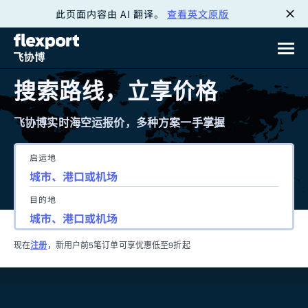
此页面内容由 AI 翻译。
查看英文原版
跳
转
至
搜索路线，立享价格
内
飞协博实时海空运报价，多种方案一手掌握
容
启运地
目的地
现在
注册
，新用户前5笔订单可享优惠低至9折起