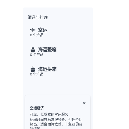
全渠
Flex
Inte
筛选与排序
开发者
空运
0
个产品
Deve
FU
海运整箱
API
0
个产品
常见
金
海运拼箱
0
个产品
空运经济
可靠、低成本的空运服务
运输时间较标准服务长，但性价比
极高，适合预算敏感、非急迫的货
物运输。