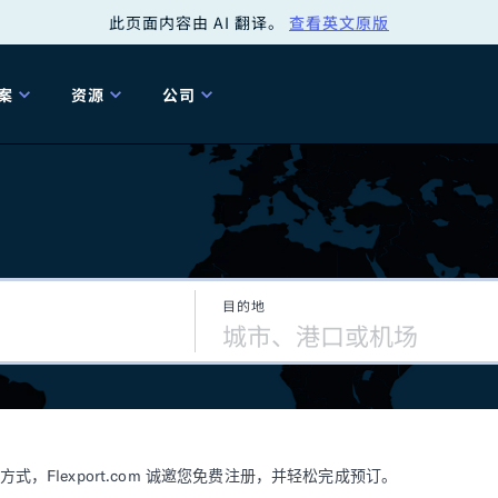
此页面内容由 AI 翻译。
查看英文原版
案
资源
公司
关
工具
关于我们
海关清关
贸易咨询
Tariff Simulator
关
Flexport.org
6 冬季版本
2025 秋季发布
Tariff Simulator
关税退款
Flexport Rate
Fle
全球网络
Explorer
目的地
5 冬季版本
关税退税
合规审计
审核您的报关行
洞察
商品归类
控您的货运全局
博客
网
服务套件
Flexport 平台
电子指南
海运
空运
Flexport.com 诚邀您免费注册，并轻松完成预订。
资源
Flexport Control