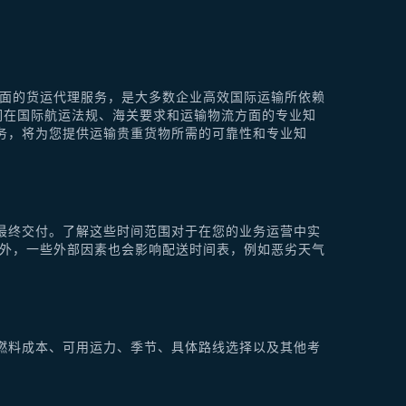
供全面的货运代理服务，是大多数企业高效国际运输所依赖
他们在国际航运法规、海关要求和运输物流方面的专业知
理服务，将为您提供运输贵重货物所需的可靠性和专业知
最终交付。了解这些时间范围对于在您的业务运营中实
此外，一些外部因素也会影响配送时间表，例如恶劣天气
燃料成本、可用运力、季节、具体路线选择以及其他考