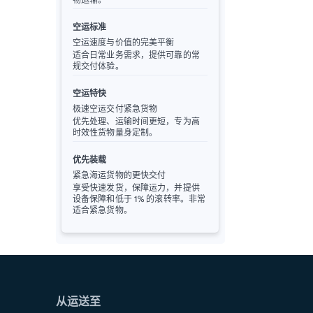
空运标准
空运速度与价值的完美平衡
适合日常业务需求，提供可靠的常
规交付体验。
空运特快
极速空运交付紧急货物
优先处理、运输时间更短，专为高
时效性货物量身定制。
优先装载
紧急海运货物的更快交付
享受快速发货，保障运力，并提供
设备保障和低于 1% 的滚转率。非常
适合紧急货物。
从运送至