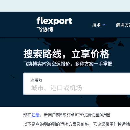
跳
转
技术
解决方
至
产品发布
海
内
搜索路线，立享价格
容
飞协博实时海空运报价，多种方案一手掌握
202
启运地
202
技术解决方案
掌
现在
注册
，新用户前5笔订单可享优惠低至9折起
海关
以下是查询到的到的运输方案及价格。无论您采用何种运输方式，