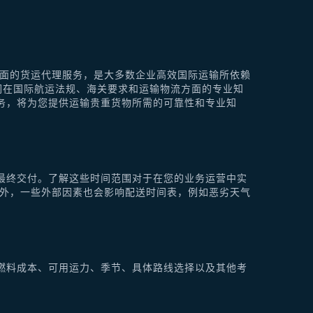
供全面的货运代理服务，是大多数企业高效国际运输所依赖
他们在国际航运法规、海关要求和运输物流方面的专业知
理服务，将为您提供运输贵重货物所需的可靠性和专业知
最终交付。了解这些时间范围对于在您的业务运营中实
此外，一些外部因素也会影响配送时间表，例如恶劣天气
燃料成本、可用运力、季节、具体路线选择以及其他考