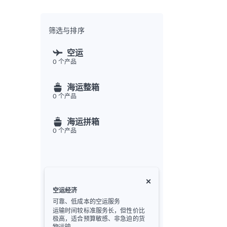
全渠
Flex
Inte
筛选与排序
开发者
空运
0
个产品
Deve
FU
海运整箱
API
0
个产品
常见
金
海运拼箱
0
个产品
空运经济
可靠、低成本的空运服务
运输时间较标准服务长，但性价比
极高，适合预算敏感、非急迫的货
物运输。