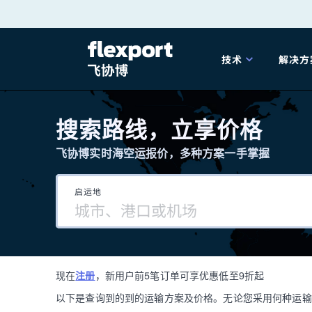
跳
转
技术
解决方
至
产品发布
海
内
搜索路线，立享价格
容
飞协博实时海空运报价，多种方案一手掌握
202
启运地
202
技术解决方案
掌
现在
注册
，新用户前5笔订单可享优惠低至9折起
海关
以下是查询到的到的运输方案及价格。无论您采用何种运输方式，