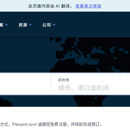
此页面内容由 AI 翻译。
查看英文原版
案
资源
公司
关
工具
关于我们
海关清关
贸易咨询
Tariff Simulator
关
Flexport.org
6 冬季版本
2025 秋季发布
Tariff Simulator
关税退款
Flexport Rate
Fle
全球网络
Explorer
目的地
5 冬季版本
关税退税
合规审计
审核您的报关行
洞察
商品归类
控您的货运全局
博客
网
服务套件
Flexport 平台
电子指南
海运
空运
Flexport.com 诚邀您免费注册，并轻松完成预订。
资源
Flexport Control