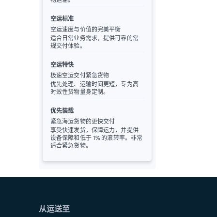
空运标准
空运速度与价值的完美平衡
适合日常业务需求，提供可靠的常
规交付体验。
空运特快
极速空运交付紧急货物
优先处理、运输时间更短，专为高
时效性货物量身定制。
优先装载
紧急海运货物的更快交付
享受快速发货，保障运力，并提供
设备保障和低于 1% 的滚转率。非常
适合紧急货物。
从运送至