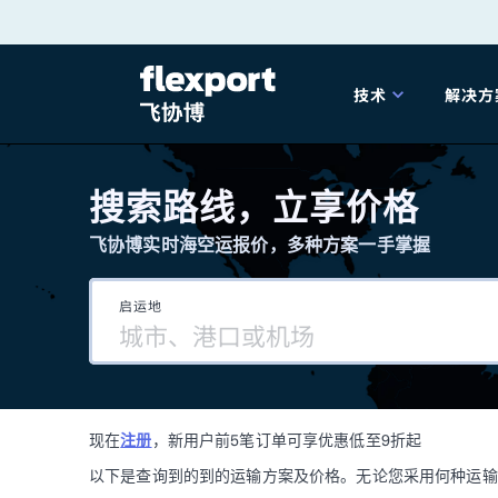
跳
转
技术
解决方
至
产品发布
海
内
搜索路线，立享价格
容
飞协博实时海空运报价，多种方案一手掌握
202
启运地
202
技术解决方案
掌
现在
注册
，新用户前5笔订单可享优惠低至9折起
海关
以下是查询到的到的运输方案及价格。无论您采用何种运输方式，