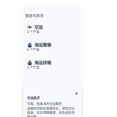
全渠
Flex
Inte
筛选与排序
开发者
空运
0
个产品
Deve
FU
海运整箱
API
0
个产品
常见
金
海运拼箱
0
个产品
空运经济
可靠、低成本的空运服务
运输时间较标准服务长，但性价比
极高，适合预算敏感、非急迫的货
物运输。