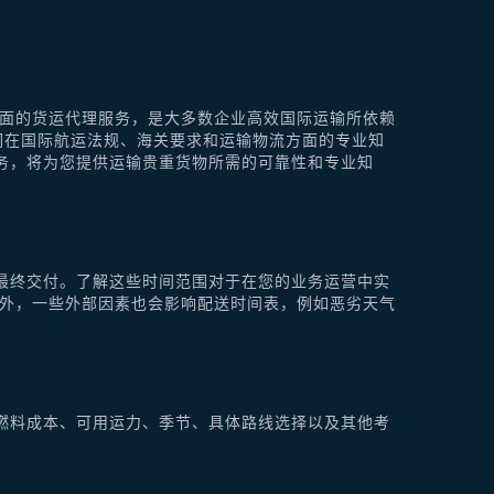
供全面的货运代理服务，是大多数企业高效国际运输所依赖
他们在国际航运法规、海关要求和运输物流方面的专业知
理服务，将为您提供运输贵重货物所需的可靠性和专业知
最终交付。了解这些时间范围对于在您的业务运营中实
此外，一些外部因素也会影响配送时间表，例如恶劣天气
燃料成本、可用运力、季节、具体路线选择以及其他考