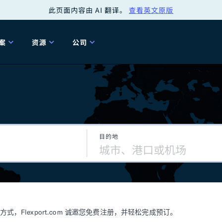
此页面内容由 AI 翻译。
查看英文原版
案
资源
公司
关
工具
关于我们
海关清关
贸易咨询
Tariff Simulator
关
Flexport.org
6 冬季版本
2025 秋季发布
Tariff Simulator
关税退款
Flexport Rate
Fle
全球网络
Explorer
目的地
5 冬季版本
关税退税
合规审计
审核您的报关行
洞察
商品归类
控您的货运全局
博客
网
服务套件
Flexport 平台
电子指南
海运
空运
Flexport.com 诚邀您免费注册，并轻松完成预订。
资源
Flexport Control