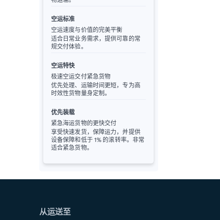
空运标准
空运速度与价值的完美平衡
适合日常业务需求，提供可靠的常
规交付体验。
空运特快
极速空运交付紧急货物
优先处理、运输时间更短，专为高
时效性货物量身定制。
优先装载
紧急海运货物的更快交付
享受快速发货，保障运力，并提供
设备保障和低于 1% 的滚转率。非常
适合紧急货物。
从运送至