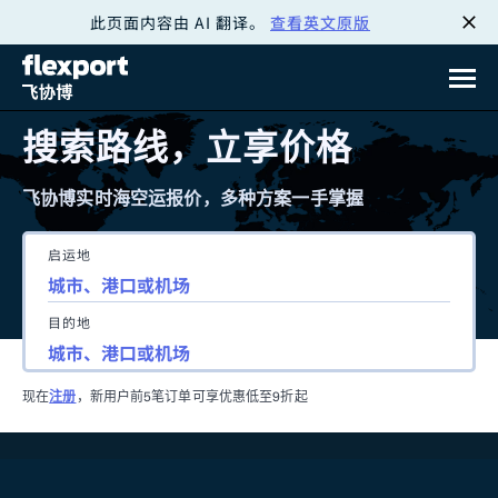
此页面内容由 AI 翻译。
查看英文原版
跳
转
至
搜索路线，立享价格
内
飞协博实时海空运报价，多种方案一手掌握
容
启运地
目的地
现在
注册
，新用户前5笔订单可享优惠低至9折起