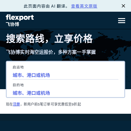
此页面内容由 AI 翻译。
查看英文原版
跳
转
至
搜索路线，立享价格
内
飞协博实时海空运报价，多种方案一手掌握
容
启运地
目的地
现在
注册
，新用户前5笔订单可享优惠低至9折起