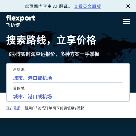
此页面内容由 AI 翻译。
查看英文原版
跳
转
至
搜索路线，立享价格
内
飞协博实时海空运报价，多种方案一手掌握
容
启运地
目的地
现在
注册
，新用户前5笔订单可享优惠低至9折起