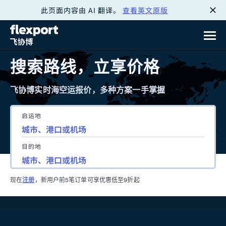
此页面内容由 AI 翻译。
查看英文原版
跳
转
至
搜索路线，立享价格
内
飞协博实时海空运报价，多种方案一手掌握
容
启运地
目的地
现在
注册
，新用户前5笔订单可享优惠低至9折起