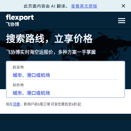
此页面内容由 AI 翻译。
查看英文原版
跳
转
至
搜索路线，立享价格
内
飞协博实时海空运报价，多种方案一手掌握
容
启运地
目的地
现在
注册
，新用户前5笔订单可享优惠低至9折起