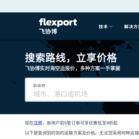
跳
转
技术
解决方
至
产品发布
海
内
搜索路线，立享价格
容
飞协博实时海空运报价，多种方案一手掌握
202
启运地
202
技术解决方案
掌
现在
注册
，新用户前5笔订单可享优惠低至9折起
海关
以下是查询到的到的运输方案及价格。无论您采用何种运输方式，