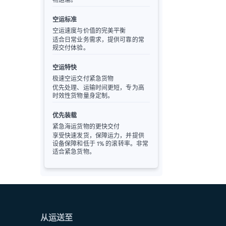
空运标准
空运速度与价值的完美平衡
适合日常业务需求，提供可靠的常
规交付体验。
空运特快
极速空运交付紧急货物
优先处理、运输时间更短，专为高
时效性货物量身定制。
优先装载
紧急海运货物的更快交付
享受快速发货，保障运力，并提供
设备保障和低于 1% 的滚转率。非常
适合紧急货物。
从运送至