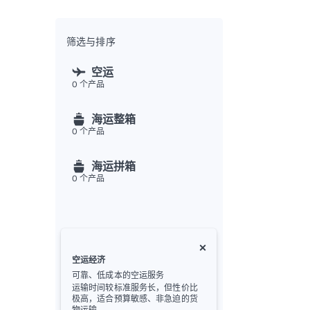
全渠
Flex
Inte
筛选与排序
开发者
空运
0
个产品
Deve
FU
海运整箱
API
0
个产品
常见
金
海运拼箱
0
个产品
空运经济
可靠、低成本的空运服务
运输时间较标准服务长，但性价比
极高，适合预算敏感、非急迫的货
物运输。