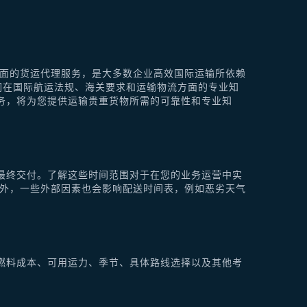
供全面的货运代理服务，是大多数企业高效国际运输所依赖
他们在国际航运法规、海关要求和运输物流方面的专业知
理服务，将为您提供运输贵重货物所需的可靠性和专业知
最终交付。了解这些时间范围对于在您的业务运营中实
此外，一些外部因素也会影响配送时间表，例如恶劣天气
燃料成本、可用运力、季节、具体路线选择以及其他考