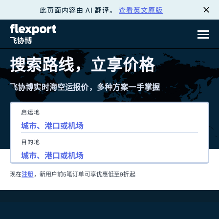
此页面内容由 AI 翻译。
查看英文原版
跳
转
至
搜索路线，立享价格
内
飞协博实时海空运报价，多种方案一手掌握
容
启运地
目的地
现在
注册
，新用户前5笔订单可享优惠低至9折起