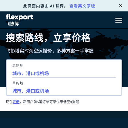
此页面内容由 AI 翻译。
查看英文原版
跳
转
至
搜索路线，立享价格
内
飞协博实时海空运报价，多种方案一手掌握
容
启运地
目的地
现在
注册
，新用户前5笔订单可享优惠低至9折起