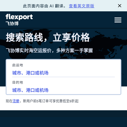
此页面内容由 AI 翻译。
查看英文原版
跳
转
至
搜索路线，立享价格
内
飞协博实时海空运报价，多种方案一手掌握
容
启运地
目的地
现在
注册
，新用户前5笔订单可享优惠低至9折起