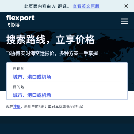
此页面内容由 AI 翻译。
查看英文原版
跳
转
至
搜索路线，立享价格
内
飞协博实时海空运报价，多种方案一手掌握
容
启运地
目的地
现在
注册
，新用户前5笔订单可享优惠低至9折起