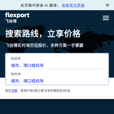
此页面内容由 AI 翻译。
查看英文原版
跳
转
至
搜索路线，立享价格
内
飞协博实时海空运报价，多种方案一手掌握
容
启运地
目的地
现在
注册
，新用户前5笔订单可享优惠低至9折起