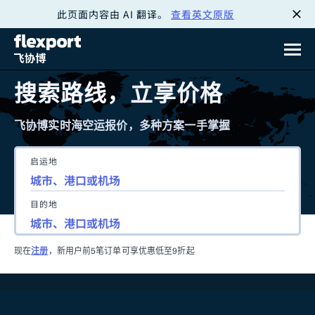
此页面内容由 AI 翻译。
查看英文原版
跳
转
至
搜索路线，立享价格
内
飞协博实时海空运报价，多种方案一手掌握
容
启运地
目的地
现在
注册
，新用户前5笔订单可享优惠低至9折起