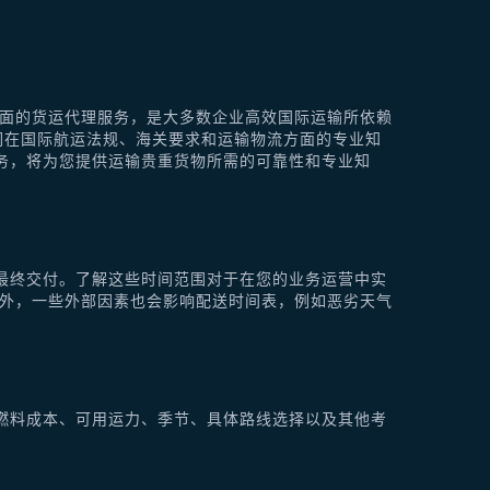
供全面的货运代理服务，是大多数企业高效国际运输所依赖
他们在国际航运法规、海关要求和运输物流方面的专业知
理服务，将为您提供运输贵重货物所需的可靠性和专业知
最终交付。了解这些时间范围对于在您的业务运营中实
此外，一些外部因素也会影响配送时间表，例如恶劣天气
燃料成本、可用运力、季节、具体路线选择以及其他考