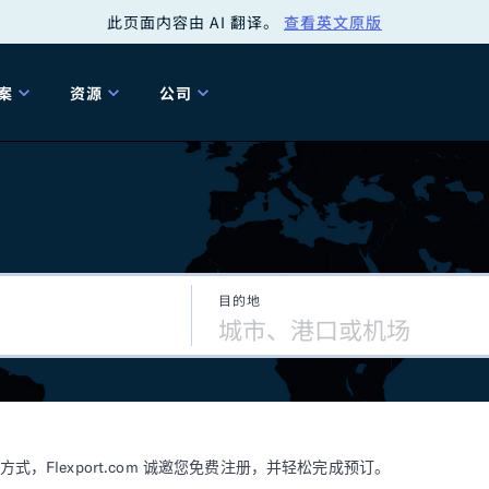
此页面内容由 AI 翻译。
查看英文原版
案
资源
公司
关
工具
关于我们
海关清关
贸易咨询
Tariff Simulator
关
Flexport.org
6 冬季版本
2025 秋季发布
Tariff Simulator
关税退款
Flexport Rate
Fle
全球网络
Explorer
目的地
5 冬季版本
关税退税
合规审计
审核您的报关行
洞察
商品归类
控您的货运全局
博客
网
服务套件
Flexport 平台
电子指南
海运
空运
Flexport.com 诚邀您免费注册，并轻松完成预订。
资源
Flexport Control