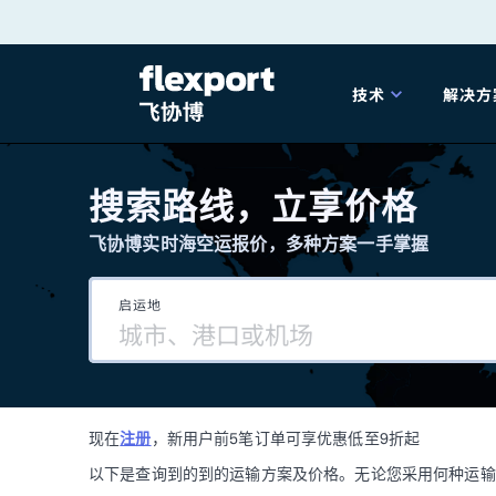
跳
转
技术
解决方
至
产品发布
海
内
搜索路线，立享价格
容
飞协博实时海空运报价，多种方案一手掌握
202
启运地
202
技术解决方案
掌
现在
注册
，新用户前5笔订单可享优惠低至9折起
海关
以下是查询到的到的运输方案及价格。无论您采用何种运输方式，