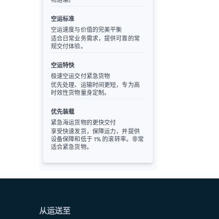
空运标准
空运速度与价值的完美平衡
适合日常业务需求，提供可靠的常
规交付体验。
空运特快
极速空运交付紧急货物
优先处理、运输时间更短，专为高
时效性货物量身定制。
优先装载
紧急海运货物的更快交付
享受快速发货，保障运力，并提供
设备保障和低于 1% 的滚转率。非常
适合紧急货物。
从运送至