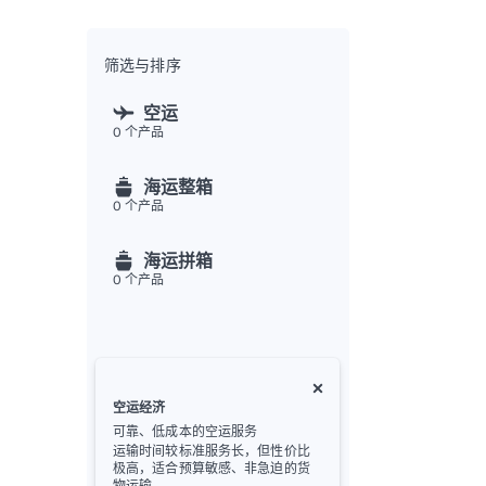
全渠
Flex
Inte
筛选与排序
开发者
空运
0
个产品
Deve
FU
海运整箱
API
0
个产品
常见
金
海运拼箱
0
个产品
空运经济
可靠、低成本的空运服务
运输时间较标准服务长，但性价比
极高，适合预算敏感、非急迫的货
物运输。