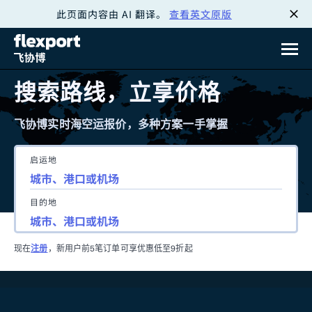
此页面内容由 AI 翻译。
查看英文原版
跳
转
至
搜索路线，立享价格
内
飞协博实时海空运报价，多种方案一手掌握
容
启运地
目的地
现在
注册
，新用户前5笔订单可享优惠低至9折起