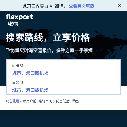
此页面内容由 AI 翻译。
查看英文原版
跳
转
至
搜索路线，立享价格
内
飞协博实时海空运报价，多种方案一手掌握
容
启运地
目的地
现在
注册
，新用户前5笔订单可享优惠低至9折起