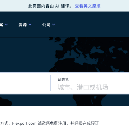
此页面内容由 AI 翻译。
查看英文原版
案
资源
公司
关
工具
关于我们
海关清关
贸易咨询
Tariff Simulator
关
Flexport.org
6 冬季版本
2025 秋季发布
Tariff Simulator
关税退款
Flexport Rate
Fle
全球网络
Explorer
目的地
5 冬季版本
关税退税
合规审计
审核您的报关行
洞察
商品归类
控您的货运全局
博客
网
服务套件
Flexport 平台
电子指南
海运
空运
Flexport.com 诚邀您免费注册，并轻松完成预订。
资源
Flexport Control