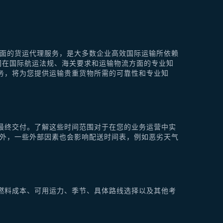
供全面的货运代理服务，是大多数企业高效国际运输所依赖
他们在国际航运法规、海关要求和运输物流方面的专业知
理服务，将为您提供运输贵重货物所需的可靠性和专业知
最终交付。了解这些时间范围对于在您的业务运营中实
此外，一些外部因素也会影响配送时间表，例如恶劣天气
燃料成本、可用运力、季节、具体路线选择以及其他考