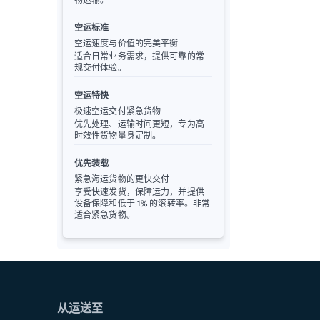
空运标准
空运速度与价值的完美平衡
适合日常业务需求，提供可靠的常
规交付体验。
空运特快
极速空运交付紧急货物
优先处理、运输时间更短，专为高
时效性货物量身定制。
优先装载
紧急海运货物的更快交付
享受快速发货，保障运力，并提供
设备保障和低于 1% 的滚转率。非常
适合紧急货物。
从运送至