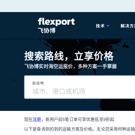
跳
转
技术
解决方
至
产品发布
海
内
搜索路线，立享价格
容
飞协博实时海空运报价，多种方案一手掌握
202
启运地
202
技术解决方案
掌
现在
注册
，新用户前5笔订单可享优惠低至9折起
海关
以下是查询到的到的运输方案及价格。无论您采用何种运输方式，