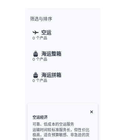
全渠
Flex
Inte
筛选与排序
开发者
空运
0
个产品
Deve
FU
海运整箱
API
0
个产品
常见
金
海运拼箱
0
个产品
空运经济
可靠、低成本的空运服务
运输时间较标准服务长，但性价比
极高，适合预算敏感、非急迫的货
物运输。