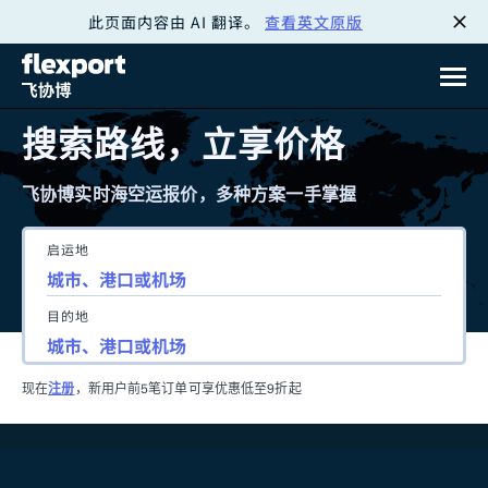
此页面内容由 AI 翻译。
查看英文原版
跳
转
至
搜索路线，立享价格
内
飞协博实时海空运报价，多种方案一手掌握
容
启运地
目的地
现在
注册
，新用户前5笔订单可享优惠低至9折起