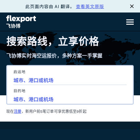
此页面内容由 AI 翻译。
查看英文原版
跳
转
至
搜索路线，立享价格
内
飞协博实时海空运报价，多种方案一手掌握
容
启运地
目的地
现在
注册
，新用户前5笔订单可享优惠低至9折起