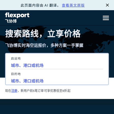
此页面内容由 AI 翻译。
查看英文原版
跳
转
至
搜索路线，立享价格
内
飞协博实时海空运报价，多种方案一手掌握
容
启运地
目的地
现在
注册
，新用户前5笔订单可享优惠低至9折起