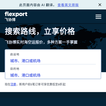
此页面内容由 AI 翻译。
查看英文原版
跳
转
至
搜索路线，立享价格
内
飞协博实时海空运报价，多种方案一手掌握
容
启运地
目的地
现在
注册
，新用户前5笔订单可享优惠低至9折起